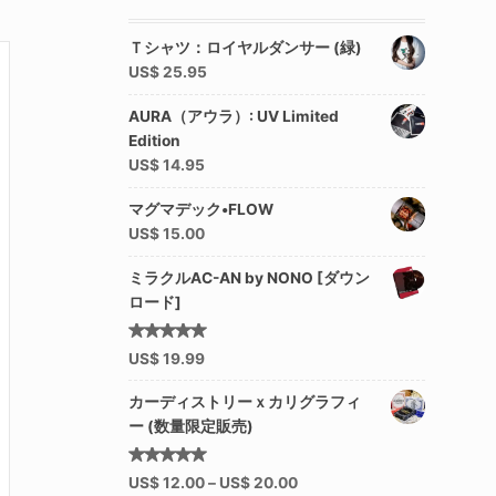
Ｔシャツ：ロイヤルダンサー (緑)
US$
25.95
AURA（アウラ）: UV Limited
Edition
US$
14.95
マグマデック•FLOW
US$
15.00
ミラクルAC-AN by NONO [ダウン
ロード]
5段階中
US$
19.99
5.00
の
評価
カーディストリーｘカリグラフィ
ー (数量限定販売)
5段階中
US$
12.00
–
US$
20.00
5.00
の