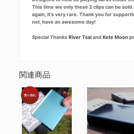
This time we only these 2 clips can be sol
again, it’s very rare. Thank you for suppor
not, have an awesome day!
Special Thanks
River Tsai
and
Kete Moon
pr
関連商品
売り切れ