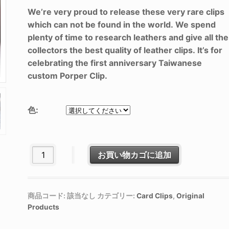
We’re very proud to release these very rare clips
which can not be found in the world. We spend
plenty of time to research leathers and give all the
collectors the best quality of leather clips. It’s for
celebrating the first anniversary Taiwanese
custom Porper Clip.
色:
Dragon Clip (Limited Rathalos Edition)個
お買い物カゴに追加
商品コード:
該当なし
カテゴリー:
Card Clips
,
Original
Products