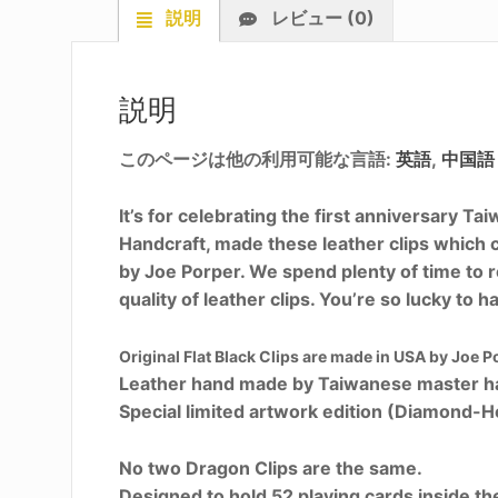
説明
レビュー (0)
説明
このページは他の利用可能な言語:
英語
中国語
It’s for celebrating the first anniversary 
Handcraft, made these leather clips which c
by Joe Porper. We spend plenty of time to re
quality of leather clips. You’re so lucky to
Original Flat Black Clips are made in USA by Joe P
Leather hand made by Taiwanese master ha
Special limited artwork edition (Diamond-He
No two Dragon Clips are the same.
Designed to hold 52 playing cards inside the