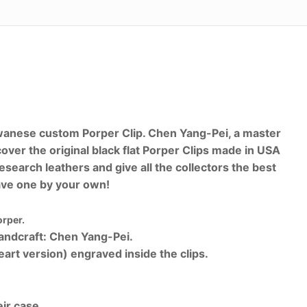
Taiwanese custom Porper Clip. Chen Yang-Pei, a master
over the original black flat Porper Clips made in USA
search leathers and give all the collectors the best
 have one by your own!
orper.
ndcraft: Chen Yang-Pei.
art version) engraved inside the clips.
ir case.