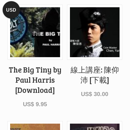
USD
The Big Tiny by
線上講座: 陳仰
Paul Harris
沛 [下載]
[Download]
US$
30.00
US$
9.95