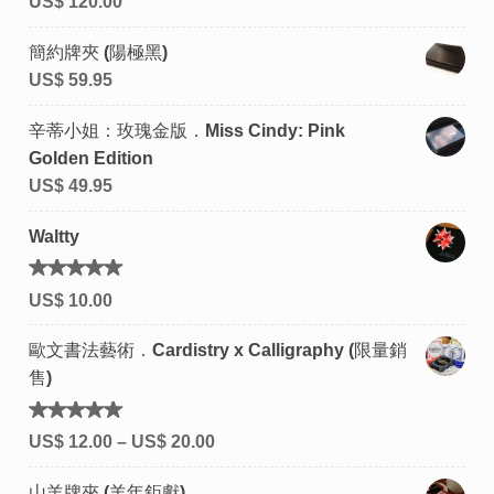
US$
120.00
簡約牌夾 (陽極黑)
US$
59.95
辛蒂小姐：玫瑰金版．Miss Cindy: Pink
Golden Edition
US$
49.95
Waltty
評分
US$
10.00
5.00
滿
分 5
歐文書法藝術．Cardistry x Calligraphy (限量銷
售)
評分
US$
12.00
–
US$
20.00
5.00
滿
分 5
山羊牌夾 (羊年鉅獻)