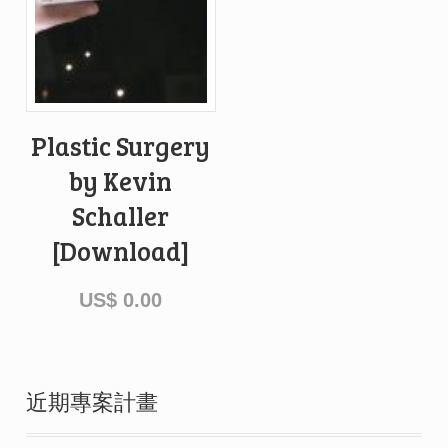
Plastic Surgery
by Kevin
Schaller
[Download]
US$
0.00
近期專案計畫