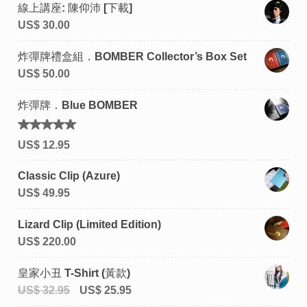
線上講座: 陳仰沛 [下載]
US$
30.00
炸彈牌禮盒組．BOMBER Collector’s Box Set
US$
50.00
炸彈牌．Blue BOMBER
評分
US$
12.95
4.92
滿
分 5
Classic Clip (Azure)
US$
49.95
Lizard Clip (Limited Edition)
US$
220.00
皇家小丑 T-Shirt (黃款)
US$
32.95
US$
25.95