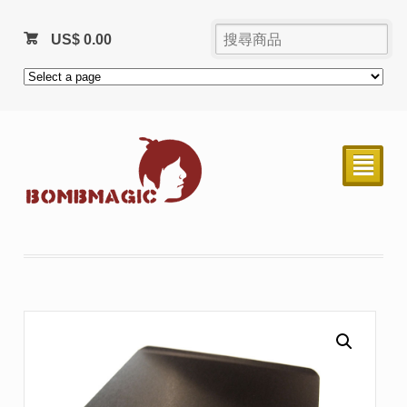
US$
0.00
²