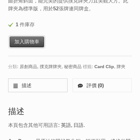
曲折角斜面，能完美的提供撲克牌夾力且美觀大方。此
牌夾為標準版，用於52張牌連同牌盒。
1 件庫存
加入購物車
分類:
原創商品
,
撲克牌牌夾
,
秘密商品
標籤:
Card Clip
,
牌夾
描述
評價 (0)
描述
本頁包含其他可用語言:
英語
日語
.