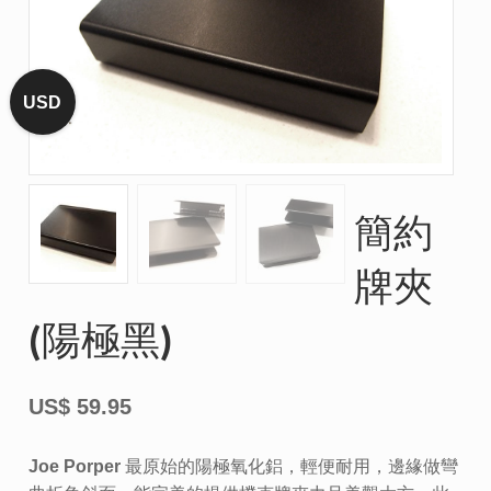
USD
簡約
牌夾
(陽極黑)
US$
59.95
Joe Porper 最原始的陽極氧化鋁，輕便耐用，邊緣做彎