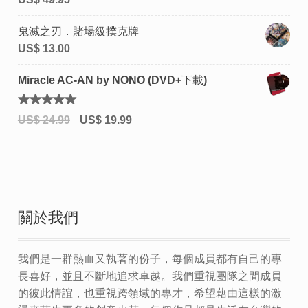
鬼滅之刃．賭場級撲克牌
US$
13.00
Miracle AC-AN by NONO (DVD+下載)
評分
US$
24.99
US$
19.99
5.00
滿
分 5
關於我們
我們是一群熱血又執著的份子，每個成員都有自己的專
長喜好，並且不斷地追求卓越。我們重視團隊之間成員
的彼此情誼，也重視跨領域的專才，希望藉由這樣的激