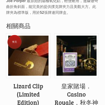
Joe Porper 最原始的陽極氧化鋁，輕便耐用，邊緣做彎
曲折角斜面，能完美的提供撲克牌夾力且美觀大方。此
牌夾為標準版，用於52張牌連同牌盒。
相關商品
售完
Lizard Clip
皇家賭場．
(Limited
Casino
Edition)
Royale．秋冬神