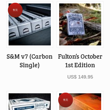
售完
S&M v7 (Carbon
Fulton’s October
Single)
1st Edition
US$
149.95
售完