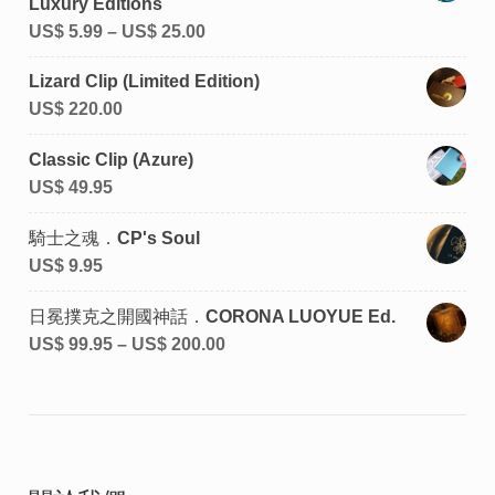
Luxury Editions
US$
5.99
–
US$
25.00
Lizard Clip (Limited Edition)
US$
220.00
Classic Clip (Azure)
US$
49.95
騎士之魂．CP's Soul
US$
9.95
日冕撲克之開國神話．CORONA LUOYUE Ed.
US$
99.95
–
US$
200.00