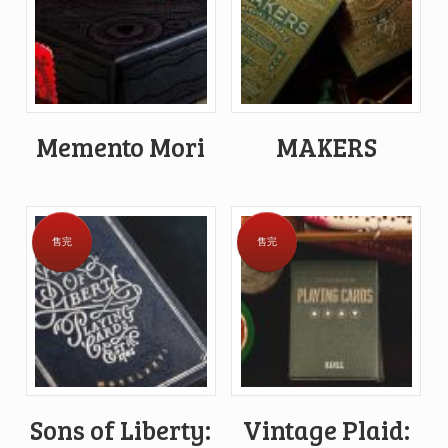
Memento Mori
MAKERS
售完
售完
Sons of Liberty:
Vintage Plaid: