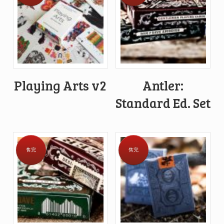
Playing Arts v2
Antler:
Standard Ed. Set
售完
售完