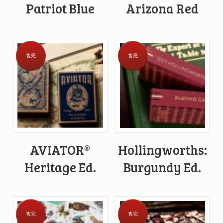
Patriot Blue
Arizona Red
售完
售完
AVIATOR®
Hollingworths:
Heritage Ed.
Burgundy Ed.
售完
售完