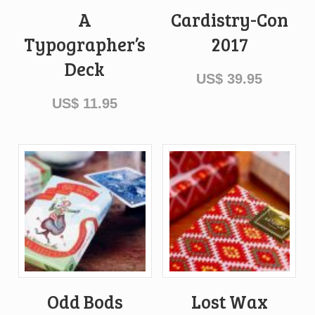
A
Cardistry-Con
Typographer’s
2017
Deck
US$
39.95
US$
11.95
Odd Bods
Lost Wax