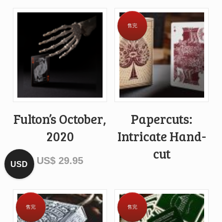
售完
Fulton’s October,
Papercuts:
2020
Intricate Hand-
cut
US$
29.95
USD
售完
售完