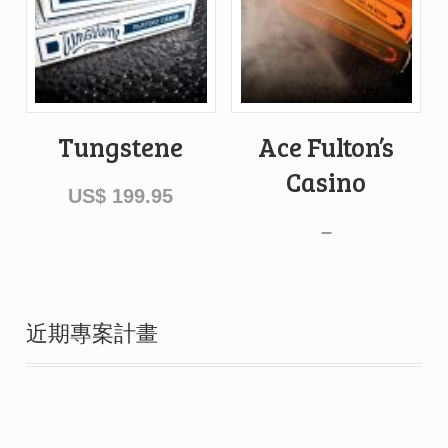
Tungstene
Ace Fulton’s
Casino
US$
199.95
–
近期專案計畫