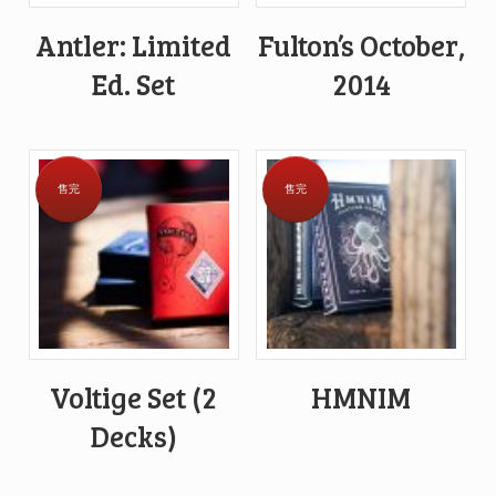
Antler: Limited
Fulton’s October,
Ed. Set
2014
售完
售完
Voltige Set (2
HMNIM
Decks)