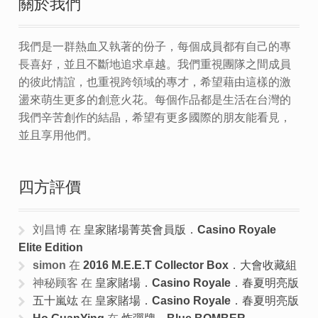
關於我們
我們是一群熱血又執著的份子，每個成員都有自己的專
長喜好，並且不斷地追求卓越。我們重視團隊之間成員
的彼此情誼，也重視跨領域的專才，希望藉由這樣的激
盪來萌生更多的創意火花。每個作品都是生活在台灣的
我們辛苦創作的結晶，希望有更多國際的朋友能看見，
並且享用他們。
四方評價
刘昌博
在
皇家賭場菁英會員版．Casino Royale
Elite Edition
simon
在
2016 M.E.E.T Collector Box．大會收藏組
神秘顾客
在
皇家賭場．Casino Royale．春夏明亮版
五十嵐竑
在
皇家賭場．Casino Royale．春夏明亮版