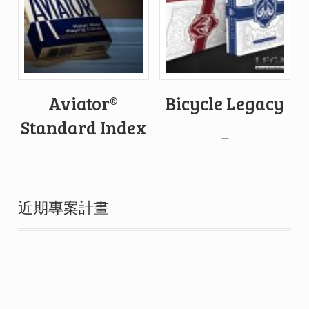
Aviator®
Bicycle Legacy
Standard Index
–
近期專案計畫