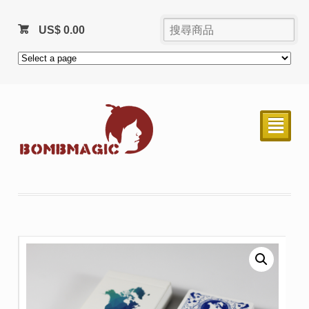
US$
0.00
²