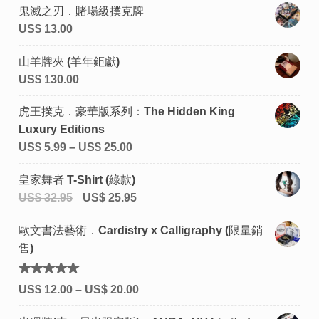
鬼滅之刃．賭場級撲克牌
US$
13.00
山羊牌夾 (羊年鉅獻)
US$
130.00
虎王撲克．豪華版系列：The Hidden King
Luxury Editions
US$
5.99
–
US$
25.00
皇家舞者 T-Shirt (綠款)
US$
32.95
US$
25.95
歐文書法藝術．Cardistry x Calligraphy (限量銷
售)
評分
US$
12.00
–
US$
20.00
5.00
滿
分 5