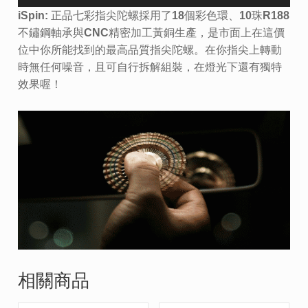
iSpin: 正品七彩指尖陀螺採用了18個彩色環、10珠R188
不鏽鋼軸承與CNC精密加工黃銅生產，是市面上在這價
位中你所能找到的最高品質指尖陀螺。在你指尖上轉動
時無任何噪音，且可自行拆解組裝，在燈光下還有獨特
效果喔！
相關商品