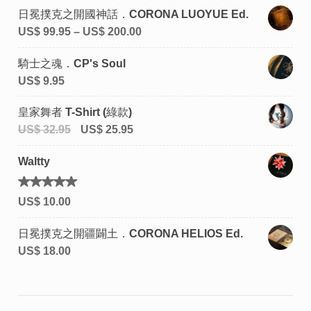
日冕撲克之開國神話．CORONA LUOYUE Ed.
US$
99.95
–
US$
200.00
騎士之魂．CP's Soul
US$
9.95
皇家舞者 T-Shirt (綠款)
US$
32.95
US$
25.95
Waltty
評分
US$
10.00
5.00
滿
分 5
日冕撲克之開疆闢土．CORONA HELIOS Ed.
US$
18.00