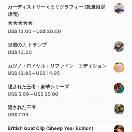
カーディストリーｘカリグラフィー (数量限定
販売)
5段階中
US$
12.00
–
US$
20.00
5.00
の
評価
鬼滅の刃 トランプ
US$
13.00
カジノ・ロイヤル：リファイン エディション
US$
12.95
–
US$
14.95
隠された王者：豪華シリーズ
US$
5.99
–
US$
25.00
隠された王者
US$
7.99
British Goat Clip (Sheep Year Edition)