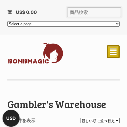
US$
0.00
²
Gambler's Warehouse
USD
全 4 件を表示