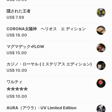
5.00
の
評価
隠された王者
US$
7.99
CORONA太陽神 ヘリオス エ ディション
US$
18.00
マグマデック•FLOW
US$
15.00
カジノ・ローヤル (ミステリアス エディション)
US$
10.00
ワルティ
5段階中
US$
10.00
5.00
の
評価
AURA（アウラ）: UV Limited Edition