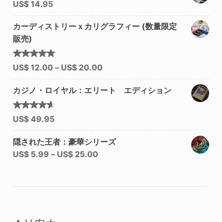
US$
14.95
カーディストリーｘカリグラフィー (数量限定
販売)
5段階中
US$
12.00
–
US$
20.00
5.00
の
評価
カジノ・ロイヤル：エリート エディション
5段階中
US$
49.95
4.50
の評価
隠された王者：豪華シリーズ
US$
5.99
–
US$
25.00