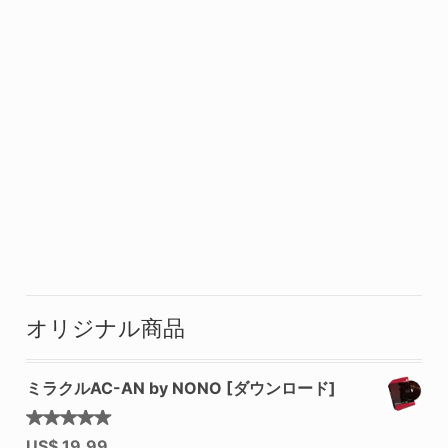
オリジナル商品
ミラクルAC-AN by NONO [ダウンロード]
5段階中
US$
19.99