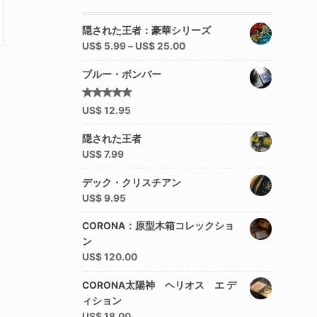
隠された王者：豪華シリーズ
US$
5.99
–
US$
25.00
ブルー・ボンバー
5段階中
US$
12.95
4.92
の
評価
隠された王者
US$
7.99
デック・クリスチアン
US$
9.95
CORONA：原型木箱コレックショ
ン
US$
120.00
CORONA太陽神 ヘリオス エ デ
ィション
US$
18.00