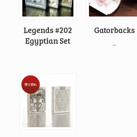
Legends #202
Gatorbacks
Egyptian Set
–
売り切れ