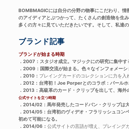
BOMBMAGICには自分の分野の物事にこだわり
のアイディアとぶつかって、たくさんの創造物を生
多くの方々に見ていただきたいです。そして、私達
ブランド記事
ブランドが始まる時期
．2007：スタジオ成立。マジックにの研究に集中す
．2009：国際交流が始まる。色々なインフォメーシ
．2010：
プレイングカードのコレクションに力を入
．2012：台湾初！Joe Porperとのコラボ：パ
．2013：高級革のカード・クリップを出して、海
公式サイトを立つ時期
．2014/02：馬年発売したコードバン・クリップ
．2014/05：台湾初のヴィデオ・フラリッシュ
初めて可能になる。
．2014/06：
公式サイトの言語が増え、プレイング