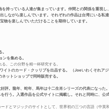
、情熱を持っている人達が集まっています。仲間との関係を重視
み出しながら楽しんでいます。それぞれの作品は台湾にいる私
の宝物を楽しんでいただけることを期待しています。
る。
ョンを集める。
れる。この分野を精一杯研究する。
ールホワイトのカード・クッリプを出品する。 （Joeいわくそれア
外のネットショップで同時販売する。
は大好評。龍年、蛇年、馬年は十二生肖シリーズの代表になった
コンペを行う。入選作品を公式サイトに掲載し。それと同時に、
カードとマジックのサイトとして、世界初の三つの言語（中英