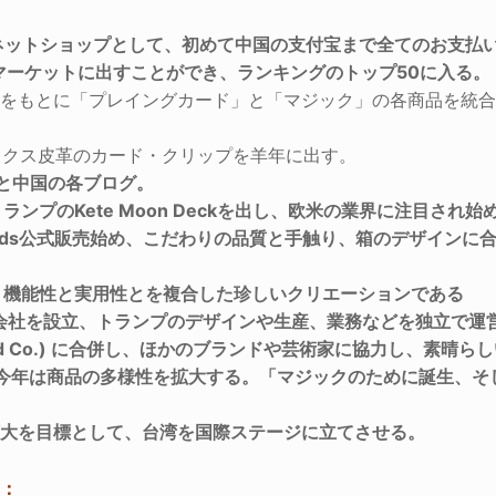
ットショップとして、初めて中国の支付宝まで全てのお支払い手段を統
際マーケットに出すことができ、ランキングのトップ50に入る。
験をもとに「プレイングカード」と「マジック」の各商品を統
ックス皮革のカード・クリップを羊年に出す。
ramと中国の各ブログ。
ランプのKete Moon Deckを出し、欧米の業界に注目され始
ying Cards公式販売始め、こだわりの品質と手触り、箱のデザ
プ。機能性と実用性とを複合した珍しいクリエーションである
ard Co.)は会社を設立、トランプのデザインや生産、業務などを独立で
aying Card Co.) に合併し、ほかのブランドや芸術家に協力し
るため、今年は商品の多様性を拡大する。「マジックのために誕生、
拡大を目標として、台湾を国際ステージに立てさせる。
）：