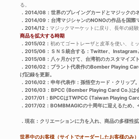
る。
．2014/08：世界のプレイングカードとマジックのネ
．2014/09：台湾マジシャンのNONOの作品を国
．2014/12：
マジックマーケットに戻り、長年の経
商品を拡大する時期
．2015/02：
初めてゴートレーザと皮革を使い、ミ
．2015/06：ＳＮＳ統合する：Twitter、Instag
．2015/08：八ヶ月かけて、台湾初のカスタマイズト
．2016/02：ブラント代表作のBomber Pla
げ記録を更新。
．2016/02：申年代表作：孫悟空カード・クリッ
．2016/03：BPCC (Bomber Playing C
．2017/01：BPCCはTWPCC (Taiwan Pl
．2017/02：BOMBMAGICの十周年に迎え
．現在：クリエーションに力を入れ、商品の多様性
世界中のお客様（サイトでオーダーしたお客様のみ