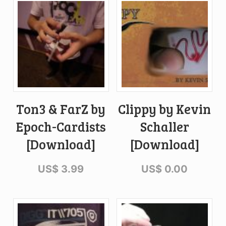
Ton3 & FarZ by
Clippy by Kevin
Epoch-Cardists
Schaller
[Download]
[Download]
US$
3.99
US$
0.00