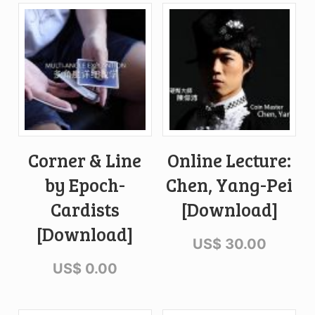
Corner & Line
Online Lecture:
by Epoch-
Chen, Yang-Pei
Cardists
[Download]
[Download]
US$
30.00
US$
0.00