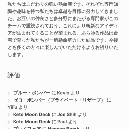
私たちはこだわりの強い熱血漢です。それぞれ専門知
識や趣味を持つ私たちは卓越を目標に努力してきまし
た。お互いの仲良さと多分野にまたがる専門家がこの
チームで重視されており、これにより斬新なアイディ
アが生まれてくることが望まれる。あらゆる作品は台
湾で育った私たちが一所懸命努力した結晶です。今後
とも多くの方々に楽しんでいただけるようお祈りいた
します。
評価
ブルー・ボンバー
に
Kevin
より
ゼロ・ボンバー（プライベート・リザーブ）
に
YiFu
より
Kete Moon Deck
に
Joe Shih
より
Kete Moon Deck
に
Paul
より
プレイフェア
に
Hanson Bomb
より