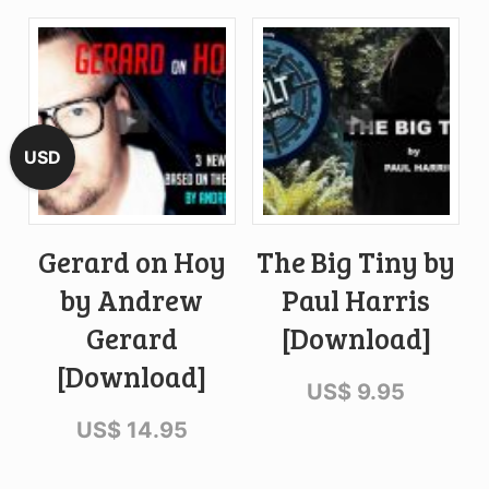
USD
Gerard on Hoy
The Big Tiny by
by Andrew
Paul Harris
Gerard
[Download]
[Download]
US$
9.95
US$
14.95