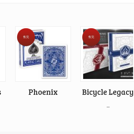
售完
售完
s
Phoenix
Bicycle Legacy
–