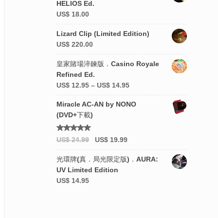
HELIOS Ed.
US$
18.00
Lizard Clip (Limited Edition)
US$
220.00
皇家賭場淬鍊版．Casino Royale
Refined Ed.
US$
12.95
–
US$
14.95
Miracle AC-AN by NONO
(DVD+下載)
評分
US$
24.99
US$
19.99
5.00
滿
分 5
光環牌(真．局光限定版)．AURA:
UV Limited Edition
US$
14.95