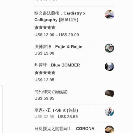
歐文書法藝術．Cardistry x
Calligraphy (限量銷售)
評分
US$
12.00
–
US$
20.00
5.00
滿
分 5
風神雷神．Fujin & Raijin
US$
15.00
炸彈牌．Blue BOMBER
評分
US$
12.95
4.92
滿
分 5
簡約牌夾 (陽極黑)
US$
59.95
皇家小丑 T-Shirt (黃款)
US$
32.95
US$
25.95
日冕撲克之開疆闢土．CORONA