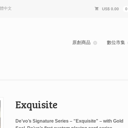
體中文
US$
0.00
原創商品
數位市集
Exquisite
De’vo’s
Signature Series – “
Exquisite
" – with Gold