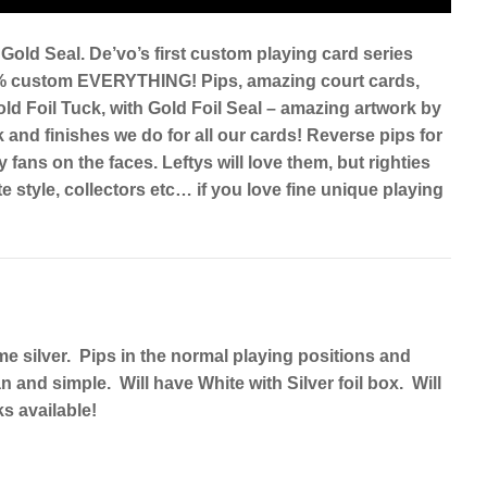
 Gold Seal. De’vo’s first custom playing card series
00% custom EVERYTHING! Pips, amazing court cards,
Gold Foil Tuck, with Gold Foil Seal – amazing artwork by
nd finishes we do for all our cards! Reverse pips for
 fans on the faces. Leftys will love them, but righties
e style, collectors etc… if you love fine unique playing
me silver. Pips in the normal playing positions and
n and simple. Will have White with Silver foil box. Will
s available!