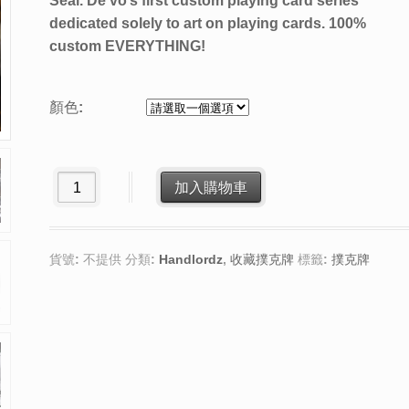
Seal. De’vo’s first custom playing card series
dedicated solely to art on playing cards. 100%
custom EVERYTHING!
顏色:
Exquisite 數量
加入購物車
貨號:
不提供
分類:
Handlordz
,
收藏撲克牌
標籤:
撲克牌