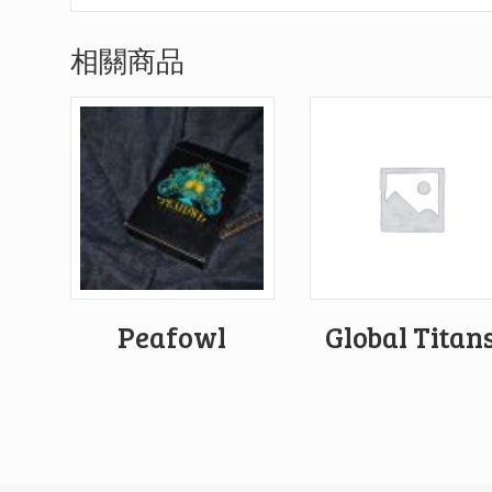
相關商品
Peafowl
Global Titan