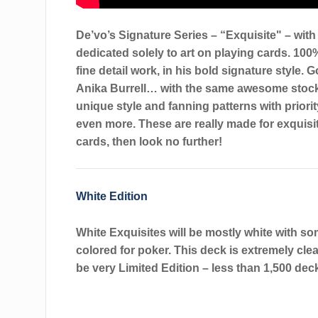
De’vo’s
Signature Series – “
Exquisite
" – with
dedicated solely to art on playing cards. 1
fine detail work, in his bold signature style. 
Anika Burrell… with the same awesome stock a
unique style and fanning patterns with priority
even more. These are really made for exquisit
cards, then look no further!
White Edition
White Exquisites will be mostly white with so
colored for poker. This deck is extremely clea
be very Limited Edition – less than 1,500 deck