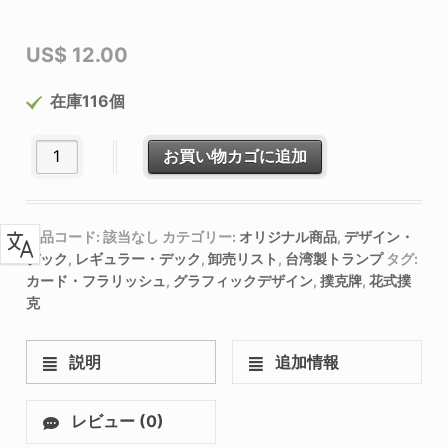
US$
12.00
在庫116個
カーディストリーｘカリグラフィー (数量限定販売)個
お買い物カゴに追加
商品コード:
該当なし
カテゴリー:
オリジナル商品
,
デザイン・
デック
,
レギュラー・デック
,
卸売リスト
,
台湾製トランプ
タグ:
カード・フラリッシュ
,
グラフィックデザイン
,
撲克牌
,
花式撲
克
説明
追加情報
レビュー (0)