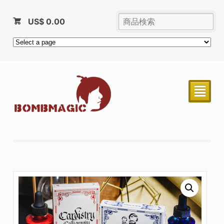
US$
0.00
²