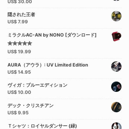
US$
30.00
隠された王者
US$
7.99
ミラクルAC-AN by NONO [ダウンロード]
5段階中
US$
19.99
5.00
の
評価
AURA（アウラ）: UV Limited Edition
US$
14.95
ヴィガ：ブルーエディション
US$
10.00
デック・クリスチアン
US$
9.95
Ｔシャツ：ロイヤルダンサー (緑)