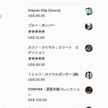
Classic Clip (Azure)
US$
49.95
リ
ブルー・ボンバー
5段階中
US$
12.95
4.92
の
評価
カジノ・ロイヤル：エリート エ
ディション
5段階中
US$
49.95
4.50
の評価
Ｔシャツ：ロイヤルダンサー (緑)
US$
25.95
CORONA：原型木箱コレックショ
ン
US$
120.00