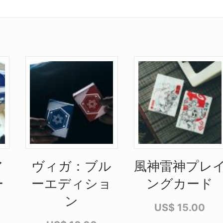
ア
ヴィガ：ブル
風神雷神プレ
ー
ーエディショ
ングカード
ン
US$
15.00