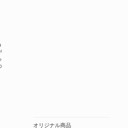
ョ
が
っ
の
オリジナル商品