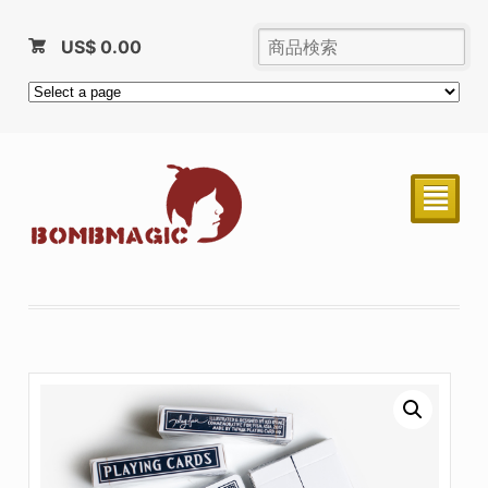
US$
0.00
²