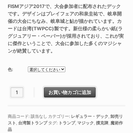
FISMアジア2017で、大会参加者に配布されたデック
です。デザインはプレイフェアの和泉圭祐で、岐阜開
催の大会にちなみ、岐阜城と鮎が描かれています。カ
ードは台湾(TWPCC)製です。新仕様の柔らかい紙(ラ
グジュアリー・ペーパー)が採用されており、これが実
に傑作ということで、大会に参加した多くのマジシャ
ンが絶賛しています。
色:
FISMアジア2017デック個
お買い物カゴに追加
商品コード:
該当なし
カテゴリー:
レギュラー・デック
,
卸売リ
スト
,
台湾製トランプ
タグ:
トランプ
,
マジック
,
撲克牌
,
魔術作
品