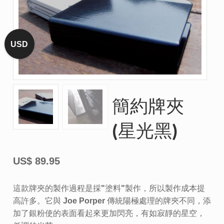
USD
簡約牌夾
(星光黑)
US$
89.95
這款牌夾的製作過程是採"塗料"製作，所以製作成本提
高許多。它與 Joe Porper 傳統陽極處理的牌夾不同，添
加了銀粉使的表面看起來更加閃亮，有如寂靜的星空，