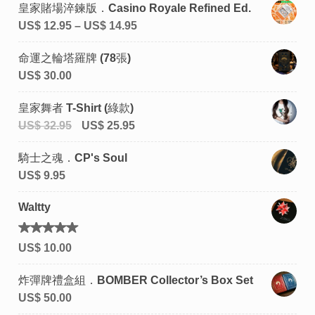
皇家賭場淬鍊版．Casino Royale Refined Ed.
US$
12.95
–
US$
14.95
命運之輪塔羅牌 (78張)
US$
30.00
皇家舞者 T-Shirt (綠款)
US$
32.95
US$
25.95
騎士之魂．CP's Soul
US$
9.95
Waltty
評分
US$
10.00
5.00
滿
分 5
炸彈牌禮盒組．BOMBER Collector’s Box Set
US$
50.00