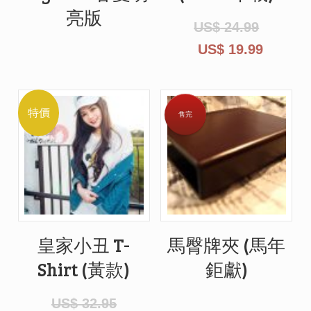
亮版
US$
24.99
US$
19.99
特價
售完
皇家小丑 T-
馬臀牌夾 (馬年
Shirt (黃款)
鉅獻)
US$
32.95