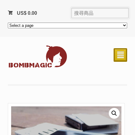
US$
0.00
²