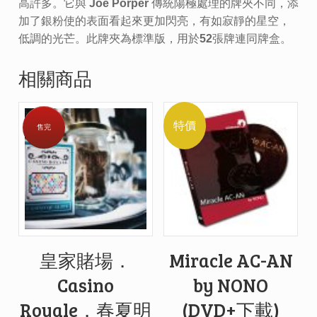
高許多。它與 Joe Porper 傳統陽極處理的牌夾不同，添
加了銀粉使的表面看起來更加閃亮，有如寂靜的星空，
低調的光芒。此牌夾為標準版，用於52張牌連同牌盒。
相關商品
特價
售完
皇家賭場．
Miracle AC-AN
Casino
by NONO
Royale．春夏明
(DVD+下載)