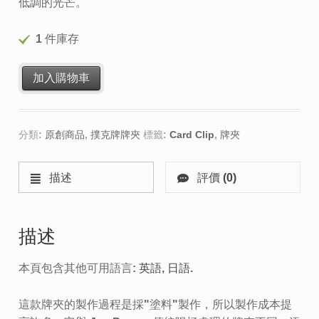
低調的光芒。
1 件庫存
加入購物車
分類:
原創商品
,
撲克牌牌夾
標籤:
Card Clip
,
牌夾
描述
評價 (0)
描述
本頁包含其他可用語言:
英語
日語
.
這款牌夾的製作過程是採"塗料"製作，所以製作成本提