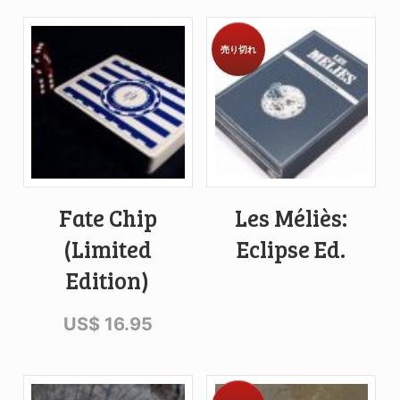
売り切れ
Fate Chip
Les Méliès:
(Limited
Eclipse Ed.
Edition)
US$
16.95