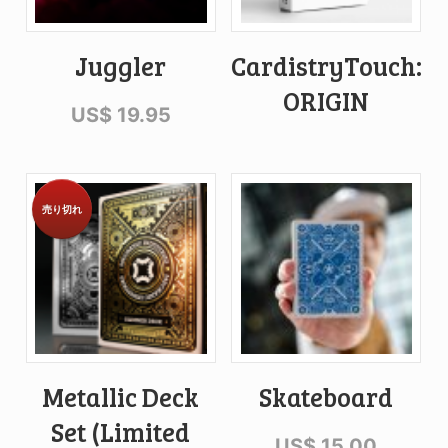
Juggler
CardistryTouch:
ORIGIN
US$
19.95
売り切れ
Metallic Deck
Skateboard
Set (Limited
US$
15.00