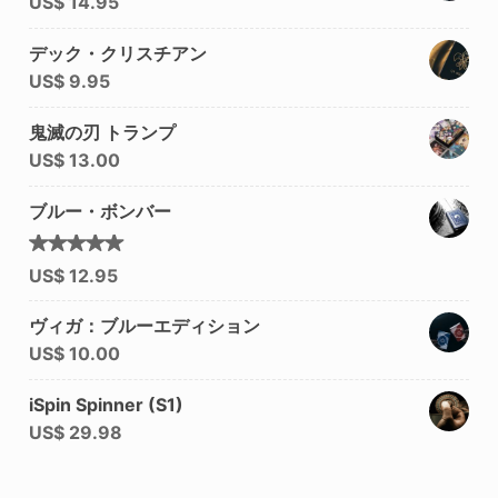
US$
14.95
デック・クリスチアン
US$
9.95
鬼滅の刃 トランプ
US$
13.00
ブルー・ボンバー
5段階中
US$
12.95
4.92
の
評価
ヴィガ：ブルーエディション
US$
10.00
iSpin Spinner (S1)
US$
29.98