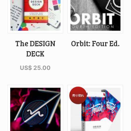
The DESIGN
Orbit: Four Ed.
DECK
US$
25.00
売り切れ