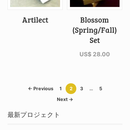
Artilect
Blossom
(Spring/Fall)
Set
US$
28.00
← Previous
1
2
3
…
5
Next →
最新プロジェクト