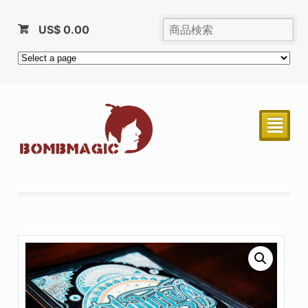
US$
0.00
²