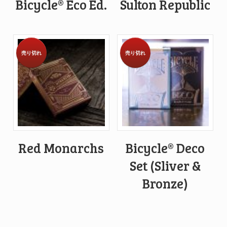
Bicycle® Eco Ed.
Sulton Republic
売り切れ
売り切れ
Red Monarchs
Bicycle® Deco
Set (Sliver &
Bronze)