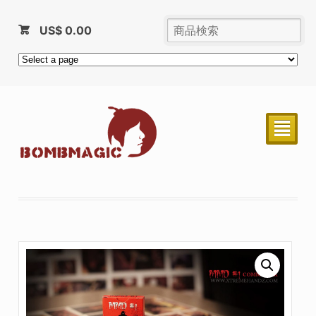
US$
0.00
²