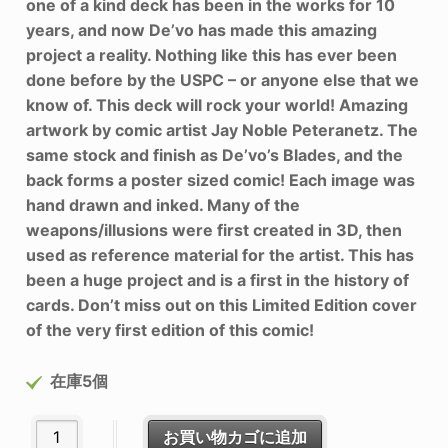
one of a kind deck has been in the works for 10
years, and now De’vo has made this amazing
project a reality. Nothing like this has ever been
done before by the USPC – or anyone else that we
know of. This deck will rock your world! Amazing
artwork by comic artist Jay Noble Peteranetz. The
same stock and finish as De’vo’s Blades, and the
back forms a poster sized comic! Each image was
hand drawn and inked. Many of the
weapons/illusions were first created in 3D, then
used as reference material for the artist. This has
been a huge project and is a first in the history of
cards. Don’t miss out on this Limited Edition cover
of the very first edition of this comic!
在庫5個
MMD (Magician Must Die) Comic Deck #01個
お買い物カゴに追加