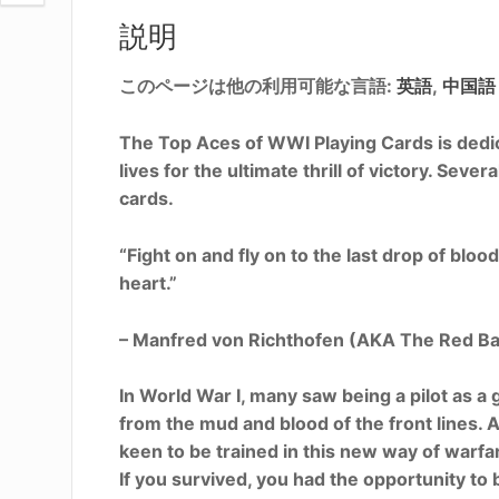
説明
このページは他の利用可能な言語:
英語
中国語
The Top Aces of WWI Playing Cards is dedic
lives for the ultimate thrill of victory. Seve
cards.
“Fight on and fly on to the last drop of blood
heart.”
– Manfred von Richthofen (AKA The Red B
In World War I, many saw being a pilot as a
from the mud and blood of the front lines. 
keen to be trained in this new way of warfa
If you survived, you had the opportunity to b