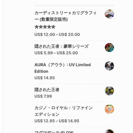
カーディストリーｘカリグラフィ
ー (数量限定販売)
5段階中
US$
12.00
–
US$
20.00
5.00
の
評価
隠された王者：豪華シリーズ
US$
5.99
–
US$
25.00
AURA（アウラ）: UV Limited
Edition
US$
14.95
隠された王者
US$
7.99
カジノ・ロイヤル：リファイン
エディション
US$
12.95
–
US$
14.95
マグマデック•FLOW